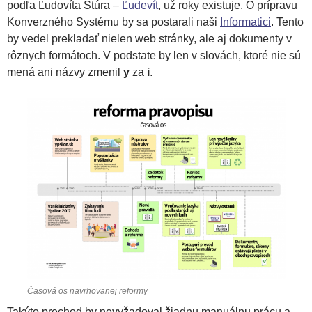
podľa Ľudovíta Štúra –
Ľudevít
, už roky existuje. O prípravu
Konverzného Systému by sa postarali naši
Informatici
. Tento
by vedel prekladať nielen web stránky, ale aj dokumenty v
rôznych formátoch. V podstate by len v slovách, ktoré nie sú
mená ani názvy zmenil
y
za
i
.
Časová os navrhovanej reformy
Takýto prechod by nevyžadoval žiadnu manuálnu prácu a