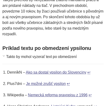
ani pridané náklady na tlač. V prechodnom období,
povedzme 10 rokov, by žiaci používali učebnice s pôvodným
a aj novým pravopisom. Po skončení tohoto obdobia by už
boli asi všetky učebnice základných a stredných škôl písané
podľa nového pravopisu, lebo staré by sa medzitým
rozpadli.
Príklad textu po obmedzení ypsilonu
Takto by mohol vyzerať text po obmedzení
DenníkN –
Ako sa dostal ypsilon do Slovenciny
↩
Plus7dni –
Je možné zrušiť ypsilon
↩
Wikipedia –
Nemecká reforma pravopisu z 1996
↩