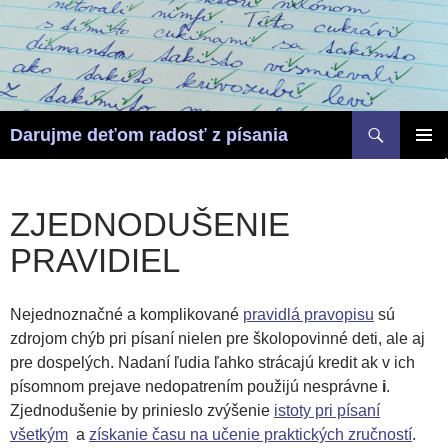
Hľadať
Darujme deťom radosť z písania
PRESKOČIŤ
HLAVN
NA
MENU
OBSAH
ZJEDNODUŠENIE
PRAVIDIEL
Nejednoznačné a komplikované
pravidlá pravopisu
sú
zdrojom chýb pri písaní nielen pre školopovinné deti, ale aj
pre dospelých. Nadaní ľudia ľahko strácajú kredit ak v ich
písomnom prejave nedopatrením použijú nesprávne
i
.
Zjednodušenie by prinieslo zvýšenie
istoty pri písaní
všetkým
a
získanie času na učenie praktických zručností
.