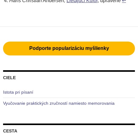
Hans Christian Andersen,
Lietajúci Kufor
, upravené
↩
Podporte popularizáciu myšlienky
CIELE
Istota pri písaní
Vyučovanie praktických zručností namiesto memorovania
CESTA