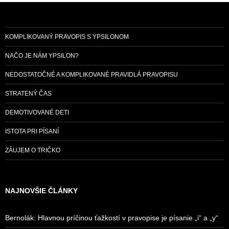
KOMPLIKOVANÝ PRAVOPIS S YPSILONOM
NAČO JE NÁM YPSILON?
NEDOSTATOČNÉ A KOMPLIKOVANÉ PRAVIDLÁ PRAVOPISU
STRATENÝ ČAS
DEMOTIVOVANÉ DETI
ISTOTA PRI PÍSANÍ
ZÁUJEM O TRIČKO
NAJNOVŠIE ČLÁNKY
Bernolák: Hlavnou príčinou ťažkostí v pravopise je písanie „i“ a „y“